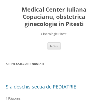
Medical Center Iuliana
Copacianu, obstetrica
ginecologie in Pitesti
Ginecologie Pitesti
Sari
Meniu
la
conținut
ARHIVE CATEGORII:
NOUTATI
S-a deschis sectia de PEDIATRIE
1 Răspuns